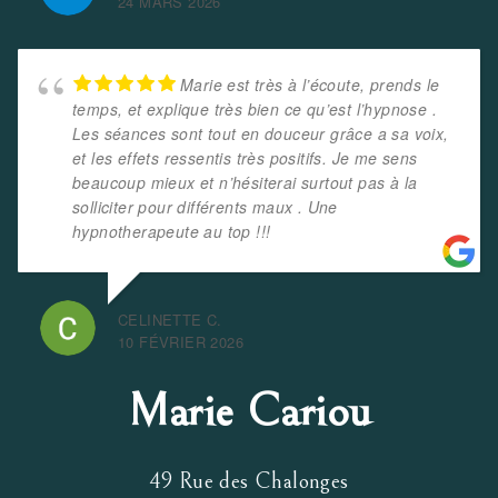
24 MARS 2026
Marie est très à l’écoute, prends le
temps, et explique très bien ce qu’est l’hypnose .
Les séances sont tout en douceur grâce a sa voix,
et les effets ressentis très positifs. Je me sens
beaucoup mieux et n’hésiterai surtout pas à la
solliciter pour différents maux . Une
hypnotherapeute au top !!!
CELINETTE C.
10 FÉVRIER 2026
Marie Cariou
49 Rue des Chalonges