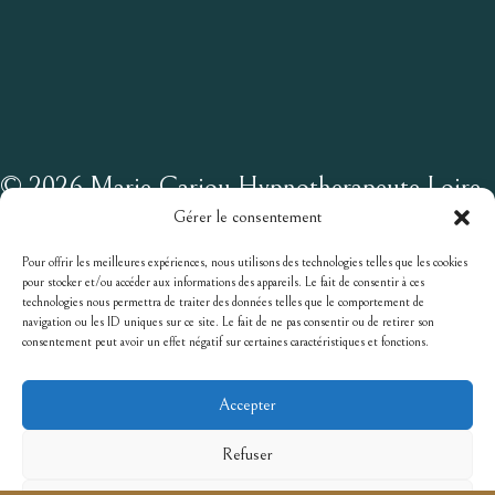
© 2026 Marie Cariou Hypnotherapeute Loire
Gérer le consentement
Atlantique - Thème WordPress par
Kadence
Pour offrir les meilleures expériences, nous utilisons des technologies telles que les cookies
WP
pour stocker et/ou accéder aux informations des appareils. Le fait de consentir à ces
technologies nous permettra de traiter des données telles que le comportement de
navigation ou les ID uniques sur ce site. Le fait de ne pas consentir ou de retirer son
consentement peut avoir un effet négatif sur certaines caractéristiques et fonctions.
Accepter
Refuser
Mentions légales