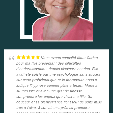
Nous avons consulté Mme Cariou
pour ma fille présentant des difficultés
d’endormissement depuis plusieurs années. Elle
avait été suivie par une psychologue sans succès
sur cette problématique et la thérapeute nous a
indiqué l’hypnose comme piste a tenter. Marie a
su très vite et avec une grande finesse
comprendre les enjeux que vivait ma fille. Sa
douceur et sa bienveillance l’ont tout de suite mise
très à l’aise. 3 semaines après sa première