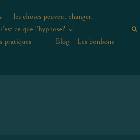
s — les choses peuvent changer.
’est ce que l’hypnose?
s pratiques
Blog – Les bonbons