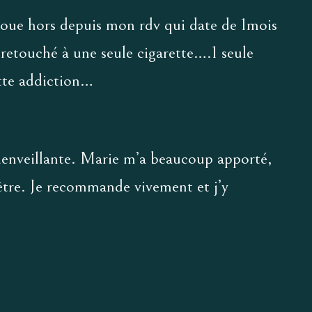
 avoue hors depuis mon rdv qui date de 1mois
 retouché à une seule cigarette….1 seule
ette addiction…
bienveillante. Marie m’a beaucoup apporté,
 être. Je recommande vivement et j’y