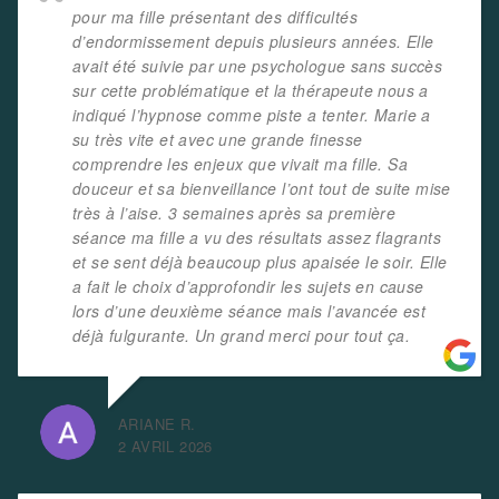
pour ma fille présentant des difficultés
d’endormissement depuis plusieurs années. Elle
avait été suivie par une psychologue sans succès
sur cette problématique et la thérapeute nous a
indiqué l’hypnose comme piste a tenter. Marie a
su très vite et avec une grande finesse
comprendre les enjeux que vivait ma fille. Sa
douceur et sa bienveillance l’ont tout de suite mise
très à l’aise. 3 semaines après sa première
séance ma fille a vu des résultats assez flagrants
et se sent déjà beaucoup plus apaisée le soir. Elle
a fait le choix d’approfondir les sujets en cause
lors d’une deuxième séance mais l’avancée est
déjà fulgurante. Un grand merci pour tout ça.
ARIANE R.
2 AVRIL 2026