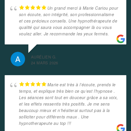
Un grand merci à Marie Cariou pour
son écoute, son intégrité, son professionnalisme
et ces précieux conseils. Une hypnothérapeute de
qualité qui saura vous accompagner là ou vous
voulez aller. Je recommande les yeux fermés.
AURÉLIEN G.
24 MARS 2026
Marie est très à l’écoute, prends le
temps, et explique très bien ce qu’est l’hypnose .
Les séances sont tout en douceur grâce a sa voix,
et les effets ressentis très positifs. Je me sens
beaucoup mieux et n’hésiterai surtout pas à la
solliciter pour différents maux . Une
hypnotherapeute au top !!!