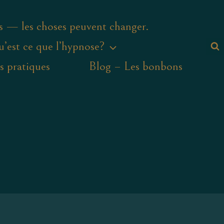
s — les choses peuvent changer.
’est ce que l’hypnose?
s pratiques
Blog – Les bonbons