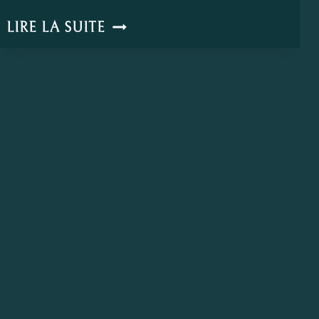
C’EST
LIRE LA SUITE
L’HISTOIRE
D’UNE
FUMEUSE
QUE
JE
CONNAIS
BIEN,
MOI!