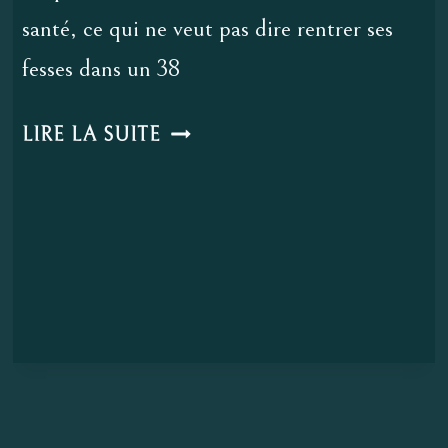
santé, ce qui ne veut pas dire rentrer ses
fesses dans un 38
POURQUOI
LIRE LA SUITE
JE
NE
FAIS
PLUS
MAIGRIR
LES
GENS
EN
HYPNOSE?