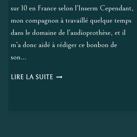
sur 10 en France selon l’Inserm Cependant,
mon compagnon à travaillé quelque temps
dans le domaine de l’audioprothèse, et il
m’a donc aidé à rédiger ce bonbon de
son…
MAMAN
LIRE LA SUITE
J’AI
UN
HARICOT
DANS
L’OREILLE.