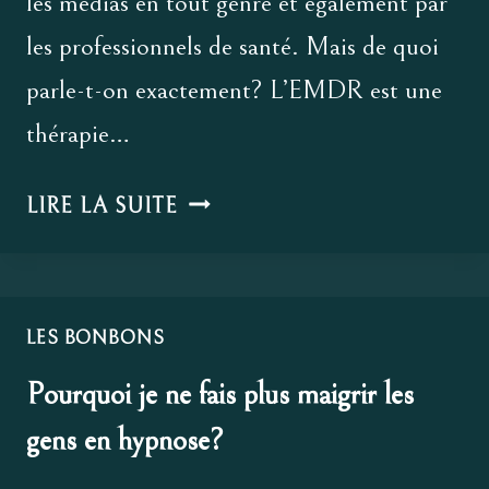
les médias en tout genre et également par
les professionnels de santé. Mais de quoi
parle-t-on exactement? L’EMDR est une
thérapie…
EMDR
LIRE LA SUITE
ET
THA,
DES
THÉRAPIES
LES BONBONS
À
Pourquoi je ne fais plus maigrir les
LA
gens en hypnose?
MODE