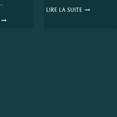
n…
LES
LIRE LA SUITE
BONBONS
MAMAN
(OU
J’AI
L’IDÉE
UN
D’UNE
HARICOT
SUCRERIE
DANS
À
L’OREILLE.
L’OREILLE)