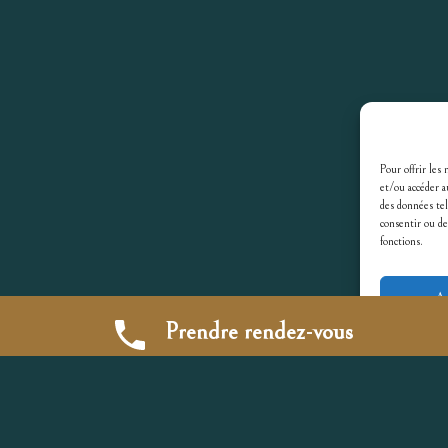
Pour offrir les
et/ou accéder a
des données tel
consentir ou de
fonctions.
Ac
Prendre rendez-vous