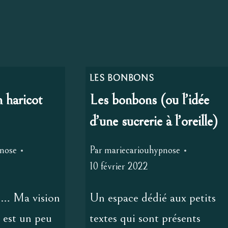
LES BONBONS
 haricot
Les bonbons (ou l’idée
d’une sucrerie à l’oreille)
pnose
Par
mariecariouhypnose
10 février 2022
s… Ma vision
Un espace dédié aux petits
 est un peu
textes qui sont présents