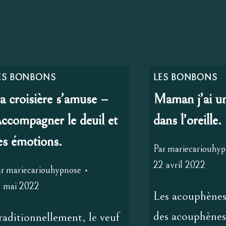
ES BONBONS
LES BONBONS
a croisière s’amuse –
Maman j’ai un
ccompagner le deuil et
dans l’oreille.
es émotions.
Par
mariecariouhy
22 avril 2022
ar
mariecariouhypnose
2 mai 2022
Les acouphène
des acouphènes
raditionnellement, le veuf