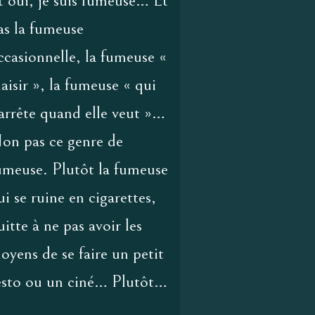
t oui, je suis fumeuse… Et
as la fumeuse
ccasionnelle, la fumeuse «
laisir », la fumeuse « qui
’arrête quand elle veut »…
on pas ce genre de
umeuse. Plutôt la fumeuse
ui se ruine en cigarettes,
uitte à ne pas avoir les
oyens de se faire un petit
esto ou un ciné… Plutôt…