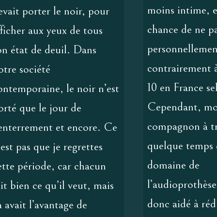
moins intime, en
evait porter le noir, pour
chance de ne pa
fficher aux yeux de tous
personnelleme
on état de deuil. Dans
contrairement à
otre société
10 en France se
ontemporaine, le noir n’est
Cependant, m
orté que le jour de
compagnon à tr
’enterrement et encore. Ce
quelque temps 
’est pas que je regrettes
domaine de
ette période, car chacun
l’audioprothèse,
ait bien ce qu’il veut, mais
donc aidé à réd
a avait l’avantage de