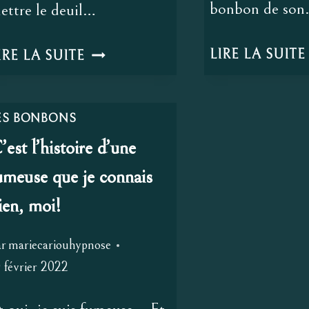
bonbon de so
ettre le deuil…
LA
LIRE LA SUITE
IRE LA SUITE
CROISIÈRE
S’AMUSE
–
ES BONBONS
ACCOMPAGNER
’est l’histoire d’une
LE
umeuse que je connais
DEUIL
ien, moi!
ET
SES
ar
mariecariouhypnose
ÉMOTIONS.
 février 2022