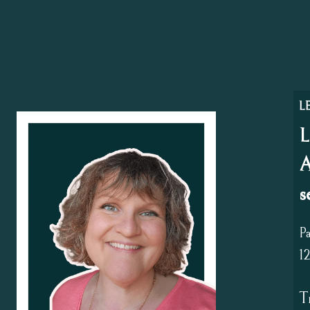
L
L
A
s
P
1
T