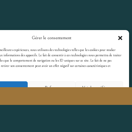
Gérer le consentement
 meilleures expériences, nous utilisons des technologies telles que les cookies pour stocker
ux informations des appareils. Le fait de consentir à ces technologies nous permettra de traiter
les que le comportement de navigation ou les ID uniques sur ce site. Le fait de ne pas
 retirer son consentement peut avoir un effet négatif sur certaines caractéristiques et
cepter
Refuser
Voir les préférences