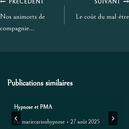
Navigation
PRÉCÉDENT
SUIVANT
de
Nos animorts de
Le coût du mal-être
l’article
compagnie…
Publications similaires
Hypnose et PMA
Par
mariecariouhypnose
27 août 2025