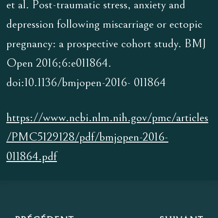
et al. Post-traumatic stress, anxiety and
depression following miscarriage or ectopic
pregnancy: a prospective cohort study. BMJ
Open 2016;6:e011864.
doi:10.1136/bmjopen-2016- 011864
https://www.ncbi.nlm.nih.gov/pmc/articles
/PMC5129128/pdf/bmjopen-2016-
011864.pdf